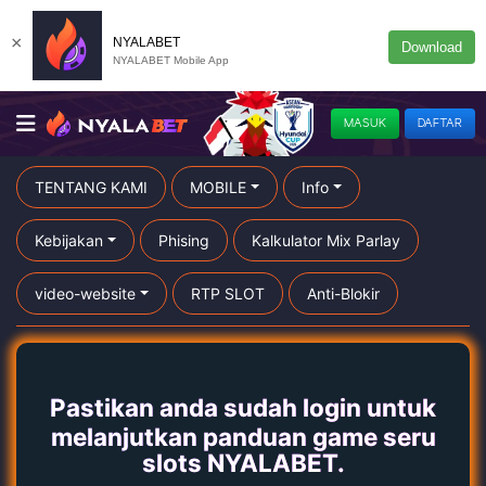
×
NYALABET
Download
NYALABET Mobile App
MASUK
DAFTAR
TENTANG KAMI
MOBILE
Info
Kebijakan
Phising
Kalkulator Mix Parlay
video-website
RTP SLOT
Anti-Blokir
Pastikan anda sudah login untuk
melanjutkan panduan game seru
slots NYALABET.