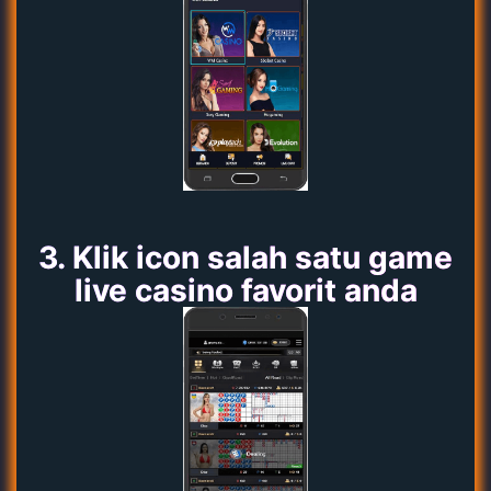
3. Klik icon salah satu game
live casino favorit anda