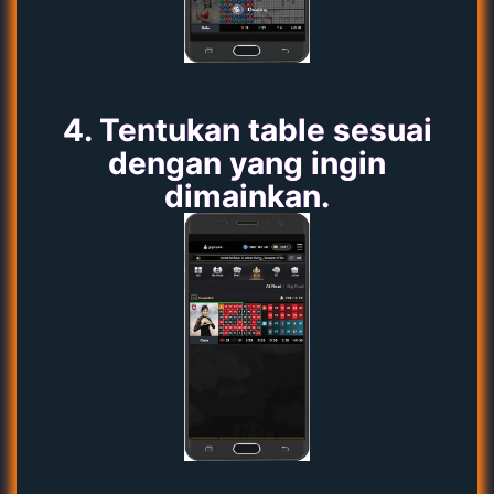
4. Tentukan table sesuai
dengan yang ingin
dimainkan.